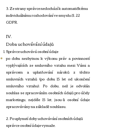
3. Ze strany správce nedochází k automatickému
individuálnímu rozhodování ve smyslu čl. 22
GDPR.
IV.
Doba uchovávání údajů
Správce uchovává osobní údaje
po dobu nezbytnou k výkonu práv a povinností
vyplývajících ze smluvního vztahu mezi Vámi a
správcem a uplatňování nároků z těchto
smluvních vztahů (po dobu 15 let od ukončení
smluvního vztahu).
Po dobu, než je odvolán
souhlas se zpracováním osobních údajů pro účely
marketingu, nejdéle 15 let, jsou-li osobní údaje
zpracovávány na základě souhlasu.
2. Po uplynutí doby uchovávání osobních údajů
správce osobní údaje vymaže.