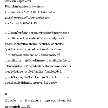
(dále jen: „správce“).
Kontaktní údaje správce jsou:
Podhorská 3077/5, 430 03 Chomutov
email: info@wellofjoy-coffee.com
telefon: +420 474 654 140
2. Osobními údaji se rozumí veškeré informace o
identifikované nebo identifikovatelné fyzické
osobě; identifikovatelnou fyzickou osobou je
fyzická osoba, kterou lze přímo či nepřímo
identifikovat, zejména odkazem na určitý
identifikátor, například jméno, identifikační číslo,
lokační údaje, síťový identifikátor nebo na jeden či
více zvláštních prvků fyzické, fyziologické,
genetické, psychické, ekonomické, kulturní nebo
společenské identity této fyzické osoby.
II.
Zdroje a kategorie zpracovávaných
osobních údajů