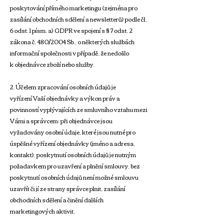
poskytování přímého marketingu (zejména pro
zasílání obchodních sdělení a newsletterů) podle čl.
6 odst. 1 písm. a) GDPR ve spojení s § 7 odst. 2
zákona č. 480/2004 Sb., o některých službách
informační společnosti v případě, že nedošlo
k objednávce zboží nebo služby.
2. Účelem zpracování osobních údajů je
vyřízení Vaší objednávky a výkon práv a
povinností vyplývajících ze smluvního vztahu mezi
Vámi a správcem; při objednávce jsou
vyžadovány osobní údaje, které jsou nutné pro
úspěšné vyřízení objednávky (jméno a adresa,
kontakt), poskytnutí osobních údajů je nutným
požadavkem pro uzavření a plnění smlouvy, bez
poskytnutí osobních údajů není možné smlouvu
uzavřít či jí ze strany správce plnit, zasílání
obchodních sdělení a činění dalších
marketingových aktivit.