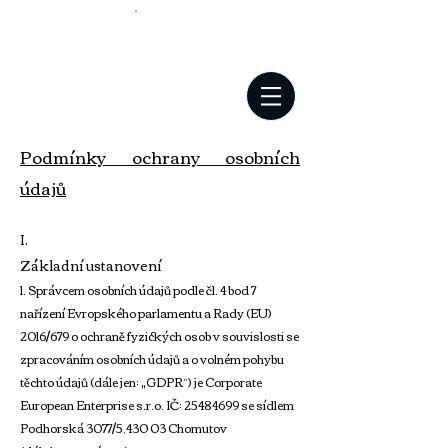
Podmínky ochrany osobních
údajů
I.
Základní ustanovení
1. Správcem osobních údajů podle čl. 4 bod 7
nařízení Evropského parlamentu a Rady (EU)
2016/679 o ochraně fyzických osob v souvislosti se
zpracováním osobních údajů a o volném pohybu
těchto údajů (dále jen: „GDPR”) je Corporate
European Enterprise s.r.o. IČ:
25484699
se sídlem
Podhorská 3077/5,430 03 Chomutov