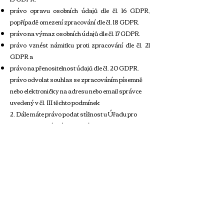
právo opravu osobních údajů dle čl. 16 GDPR,
popřípadě omezení zpracování dle čl. 18 GDPR.
právo na výmaz osobních údajů dle čl. 17 GDPR.
právo vznést námitku proti zpracování dle čl. 21
GDPR a
právo na přenositelnost údajů dle čl. 20 GDPR.
právo odvolat souhlas se zpracováním písemně
nebo elektronicky na adresu nebo email správce
uvedený v čl. III těchto podmínek
​2. Dále máte právo podat stížnost u Úřadu pro
ochranu osobních údajů v případě, že se
domníváte, že bylo porušeno Vaší právo na
ochranu osobních údajů.
VII.
Podmínky zabezpečení osobních údajů
Správce prohlašuje, že přijal veškerá vhodná
technická a organizační opatření k zabezpečení
osobních údajů.