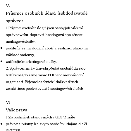
V.
Příjemci osobních údajů (subdodavatelé
správce)
1. Příjemci osobních údajů jsou osoby jako účetní,
správce webu, dopravci, hostingová společnost,
mailingové služby.
podílející se na dodání zboží a realizaci plateb na
základě smlouvy,
zajišťující marketingové služby.
2. Správce nemá v úmyslu předat osobní údaje do
třetí země (do země mimo EU) nebo mezinárodní
organizaci. Příjemci osobních údajů ve třetích
zemích jsou poskytovatelé hostingových služeb.
VI.
Vaše práva
1. Za podmínek stanovených v GDPR máte
právo na přístup ke svým osobním údajům dle čl.
15 GDPR,